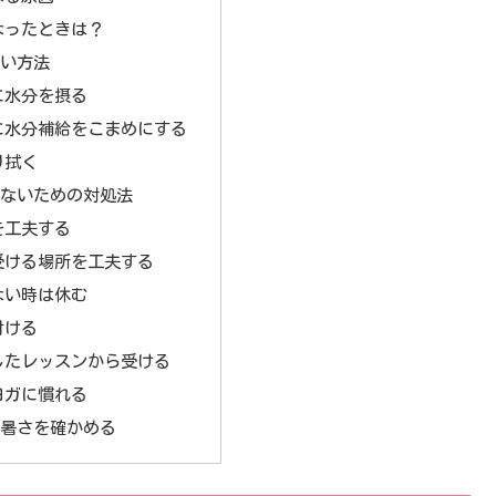
なったときは？
ない方法
に水分を摂る
に水分補給をこまめにする
り拭く
らないための対処法
を工夫する
受ける場所を工夫する
ない時は休む
付ける
したレッスンから受ける
ヨガに慣れる
で暑さを確かめる