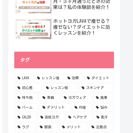
月・３ヶ月通ったときの効
果は？私の体験談を紹介！
ホットヨガLAVAで痩せる？
痩せない？ダイエットに効
くレッスンを紹介！
タグ
LAVA
レッスン後
効果
ダイエット
初心者
レッスン前
スキンケア
持ち物
準備
ヨガウェア
食事
バーム
デメリット
料金
悩み
CALDO
溶岩ヨガ
ヘアケア
発汗
ラグ
服装
メリット
注意点