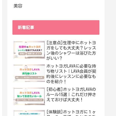
美容
新着記事
[注意点]生理中にホットヨ
ガをしても大丈夫？レッス
ン後のシャワーは浴びた方
がいい？
ホットヨガLAVAに必要な持
ち物リスト｜LAVA会員が契
約後にレッスンに必要なも
のを紹介！
[初心者]ホットヨガLAVAの
ルール15選｜これだけ押さ
えておけば大丈夫！
[体験談]ホットヨガに１ヶ