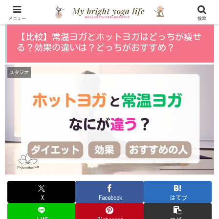
メニュー
検索
【比較】常温ヨガとホットヨガはどっちが痩せ
る？効果の違いは？どっちがおすすめ？
スタジオ
X
Facebook
はてブ