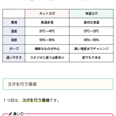
ホットヨガ
常温ヨガ
環境
高温多湿
適切な室温
温度
33℃〜40℃
20℃〜2
8℃
湿度
55％〜65％
40％〜60％
ポーズ
簡単なものが中心
高い強度までチャレンジ
通いやすさ
スタジオに通う必要あり
家でもできる
ヨガを行う環境
１つ目は、
ヨガを行う環境
です。
違い①