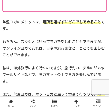
常温ヨガのメリットは、
場所を選ばずにどこでもできること
で
す。
もちろん、スタジオに行ってヨガを楽しむこともできますが、
オンラインヨガであれば、自宅や旅行先など、どこでも楽しむ
ことができます。
私は、海外旅行によく行くのですが、旅行先のホテルのジムや
プールサイドなどで、ヨガマットの上でヨガを楽しんでいま
す。
また、常温ヨガは、ホットヨガと違って室温で行うので、
ポー
ズをじっくりと取ったり極めることができる
ため、ヨガをしっ
ホーム
シェア
目次へ
トップ
サイドバー
かりと楽しみながら、インナーマッスルを鍛えられます。