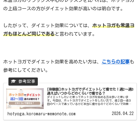
常温ヨガのリラックス中心のレッスンを比べれば、ホットヨガ
の上級コースの方がダイエット効果が高いのは明白です。
したがって、ダイエット効果については、
ホットヨガも常温ヨ
ガもほとんど同じである
と言われています。
ホットヨガでダイエット効果を高めたい方は、
こちらの記事
も
参考にしてください。
[体験談]ホットヨガでダイエットして痩せた！週2～週3
通えばいつからどのくらいで痩せる？
ダイエットしたいと思ってホットヨガを始める方は多いと思いま
す。今回は、ホットヨガでダイエットをしたい方で、週２回～週３
回のペースで通っているけど本当に痩せるの？どのくらいで効果を
感じられるの？という疑問がある方に向けて、ホットヨガに週何回
通...
2026.04.22
hotyoga.koromaru-memonote.com