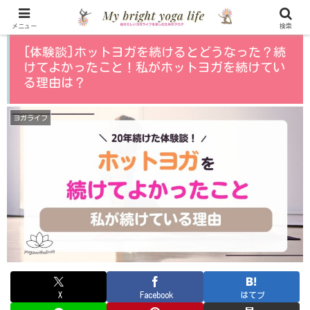
メニュー
検索
[体験談]ホットヨガを続けるとどうなった？続
けてよかったこと！私がホットヨガを続けてい
る理由は？
ヨガライフ
X
Facebook
はてブ