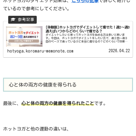
ホットヨガのダイエット効果は、
こちらの記事
で詳しく紹介し
ているので参考にしてください。
[体験談]ホットヨガでダイエットして痩せた！週2～週3
通えばいつからどのくらいで痩せる？
ダイエットしたいと思ってホットヨガを始める方は多いと思いま
す。今回は、ホットヨガでダイエットをしたい方で、週２回～週３
回のペースで通っているけど本当に痩せるの？どのくらいで効果を
感じられるの？という疑問がある方に向けて、ホットヨガに週何回
通...
2026.04.22
hotyoga.koromaru-memonote.com
心と体の両方の健康を得られる
最後に、
心と体の両方の健康を得られたこと
です。
ホットヨガと他の運動の違いは、