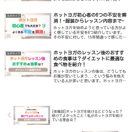
意味あるのかなと疑問に思っていません
か？結論から言うと、週に１回だけでもホ
ットヨガは十分に効果があります。今回
ホットヨガ初心者の6つの不安を解
ヨガライフ
は、ホットヨガ...
消！-服装からレッスン内容まで-
ホットヨガを始めようと思っている方がよ
く感じている不安を6つ紹介しています。
その不安に対して、15年間通って感じたホ
ットヨガの体験を踏まえて、実際のところ
を回答しました。ホットヨガを始めたいけ
れど、漠然とした不安を抱えている方は必
ホットヨガのレッスン後のおすす
ヨガライフ
見です。
めの食事は？ダイエットに最適な
食べ物を紹介！
ホットヨガのレッスンの後は、どうしても
お腹が空いてしまう...という悩みを抱え
ている人が多いと思います。ホットヨガで
ダイエットを成功させるには、なるべくレ
ッスンの後に食べない方がいいとは知って
いるものの、たくさん運動した後はお腹が
空いてしま...
[体験談]ホットヨガを続けるとどうなった？
続けてよかったこと！私がホットヨガを続け
ている理由は？