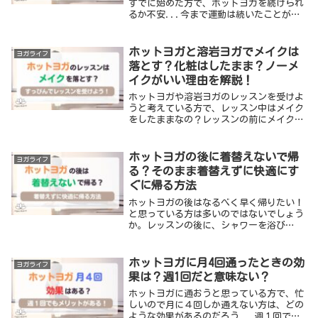
すでに始めた方で、ホットヨガを続けられ
るか不安...今まで運動は続いたことがな
い...ホットヨガを始めたけど続かなくな
ってきたという方がいると思います。何事
も継続するのが難しいので、ホットヨガも
ホットヨガと溶岩ヨガでメイクは
ヨガライフ
例外では...
落とす？化粧はしたまま？ノーメ
イクがいい理由を解説！
ホットヨガや溶岩ヨガのレッスンを受けよ
うと考えている方で、レッスン中はメイク
をしたままなの？レッスンの前にメイクは
落とすの？などと、ヨガのメイク事情につ
いて気になる方が多いと思います。メイク
のことだとなかなか周囲に聞きにくいです
ホットヨガの後に着替えないで帰
ヨガライフ
し、周りはど...
る？そのまま着替えずに快適にす
ぐに帰る方法
ホットヨガの後はなるべく早く帰りたい！
と思っている方は多いのではないでしょう
か。レッスンの後に、シャワーを浴び
て...髪の毛を乾かして...着替えて...と
帰る準備をしていると、いつのまにか30分
くらい経っていて、帰宅する時間が遅くな
ホットヨガに月4回通ったときの効
ヨガライフ
ってし...
果は？週1回だと意味ない？
ホットヨガに通おうと思っている方で、忙
しいので月に４回しか通えない方は、どの
ような効果があるのだろう...週１回でも