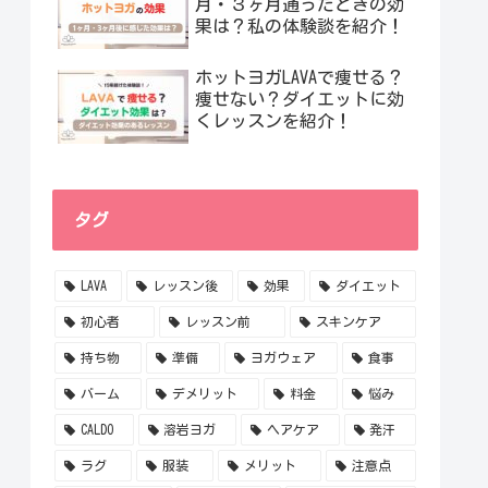
月・３ヶ月通ったときの効
果は？私の体験談を紹介！
ホットヨガLAVAで痩せる？
痩せない？ダイエットに効
くレッスンを紹介！
タグ
LAVA
レッスン後
効果
ダイエット
初心者
レッスン前
スキンケア
持ち物
準備
ヨガウェア
食事
バーム
デメリット
料金
悩み
CALDO
溶岩ヨガ
ヘアケア
発汗
ラグ
服装
メリット
注意点