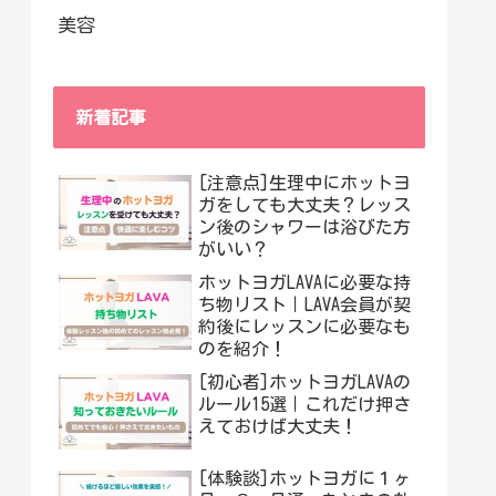
美容
新着記事
[注意点]生理中にホットヨ
ガをしても大丈夫？レッス
ン後のシャワーは浴びた方
がいい？
ホットヨガLAVAに必要な持
ち物リスト｜LAVA会員が契
約後にレッスンに必要なも
のを紹介！
[初心者]ホットヨガLAVAの
ルール15選｜これだけ押さ
えておけば大丈夫！
[体験談]ホットヨガに１ヶ