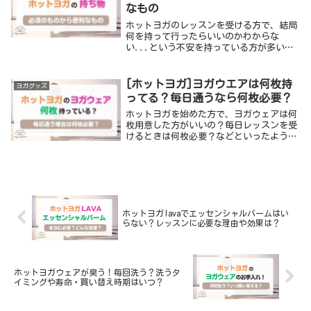
なもの
ホットヨガのレッスンを受ける方で、結局
何を持って行ったらいいのかわからな
い...という不安を持っている方が多いの
ではないでしょうか。今回は、ホットヨガ
のレッスンを受ける際に、必要なものとあ
ると便利なものを紹介したいと思います。
[ホットヨガ]ヨガウエアは何枚持
ヨガグッズ
この記事を読め...
ってる？毎日通うなら何枚必要？
ホットヨガを始めた方で、ヨガウェアは何
枚用意した方がいいの？毎日レッスンを受
けるときは何枚必要？などといったよう
に、ヨガウェアをどのくらい準備したらい
いか迷う方がいると思います。今回は、私
のホットヨガの経験をもとに、ヨガウェア
をどのくらい準...
ホットヨガlavaでエッセンシャルバームはい
らない？レッスンに必要な理由や効果は？
ホットヨガウェアが臭う！毎回洗う？洗うタ
イミングや寿命・買い替え時期はいつ？