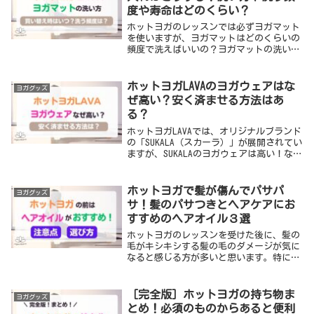
度や寿命はどのくらい？
ホットヨガのレッスンでは必ずヨガマット
を使いますが、ヨガマットはどのくらいの
頻度で洗えばいいの？ヨガマットの洗い方
は？という疑問を持っている方がいるので
はないでしょうか。今回は、ホットヨガの
レッスンの後に大量の汗が付いた、ホット
ホットヨガLAVAのヨガウェアはな
ヨガグッズ
ヨガで使うヨ...
ぜ高い？安く済ませる方法はあ
る？
ホットヨガLAVAでは、オリジナルブランド
の「SUKALA（スカーラ）」が展開されてい
ますが、SUKALAのヨガウェアは高い！なん
で高いの？買った方がいいの？という疑問
がある方がいると思います。今回は、私が
購入して着用してみた感想をもとに、...
ホットヨガで髪が傷んでパサパ
ヨガグッズ
サ！髪のパサつきとヘアケアにお
すすめのヘアオイル３選
ホットヨガのレッスンを受けた後に、髪の
毛がキシキシする髪の毛のダメージが気に
なると感じる方が多いと思います。特に、
ホットヨガを始めたばかりの方は、髪の毛
のダメージにびっくりしますよね。ホット
ヨガのレッスンでヘアダメージを防ぐに
［完全版］ホットヨガの持ち物ま
ヨガグッズ
は、レッスン前...
とめ！必須のものからあると便利