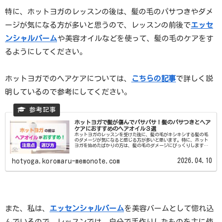
特に、ホットヨガのレッスンの後は、髪の毛のパサつきやダメ
ージが気になる方が多いと思うので、レッスンの前後で
エッセ
ンシャルバーム
や美容オイルなどを使って、髪の毛のケアをす
るようにしてください。
ホットヨガでのヘアケアについては、
こちらの記事
で詳しく説
明しているので参考にしてください。
ホットヨガで髪が傷んでパサパサ！髪のパサつきとヘア
ケアにおすすめのヘアオイル３選
ホットヨガのレッスンを受けた後に、髪の毛がキシキシする髪の毛
のダメージが気になると感じる方が多いと思います。特に、ホット
ヨガを始めたばかりの方は、髪の毛のダメージにびっくりしますよ
ね。ホットヨガのレッスンでヘアダメージを防ぐには、レッスン
前...
2026.04.10
hotyoga.koromaru-memonote.com
また、私は、
エッセンシャルバーム
を美容バームとして惚れ込
んでいるので、レッスンでは、自分で手作りしたものを主に使