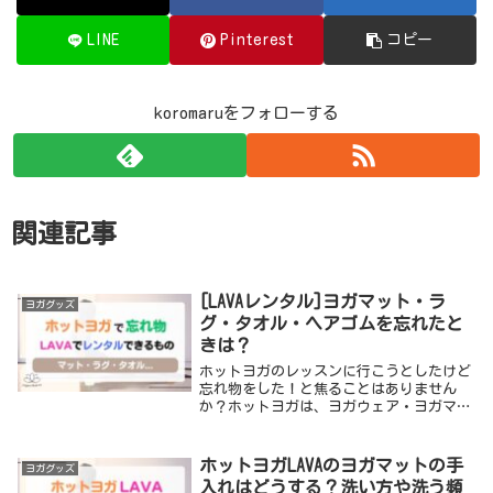
LINE
Pinterest
コピー
koromaruをフォローする
関連記事
[LAVAレンタル]ヨガマット・ラ
ヨガグッズ
グ・タオル・ヘアゴムを忘れたと
きは？
ホットヨガのレッスンに行こうとしたけど
忘れ物をした！と焦ることはありません
か？ホットヨガは、ヨガウェア・ヨガマッ
ト・タオル...と用意するものが意外と多
いので、ついつい忘れ物をしてしまいます
よね。今回は、ホットヨガスタジオLAVAで
ホットヨガLAVAのヨガマットの手
ヨガグッズ
忘れ物を...
入れはどうする？洗い方や洗う頻