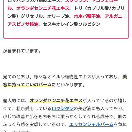
ロッパシラカバ樹皮エキス、
スクワラン
、
トコフェロー
ル
、
オランダセンニチ花エキス
、トリ（カプリル酸/カプリ
ン酸）グリセリル、オリーブ油、
ホホバ種子油
、
アルガニ
アスピノサ核油
、セスキオレイン酸ソルビタン
が含まれています。
見てのとおり、様々なオイルや植物性エキスが入っており、
美
容に持ってこいのバーム
だとわかります。
個人的には、
オランダセンニチ花エキス
が入っているのが嬉し
くて、私が愛用している
ロクシタン
の美容液にも入っており、
小じわ改善や肌をもちもちに柔らかくしてくれる成分で、肌の
ふっくら感を実感しているので、
エッセンシャルバーム
を気に