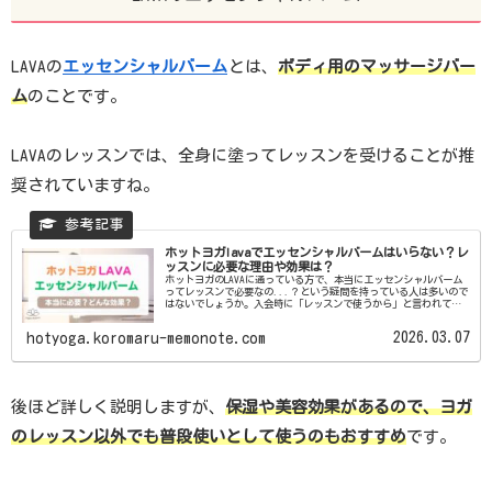
LAVAの
エッセンシャルバーム
とは、
ボディ用のマッサージバー
ム
のことです。
LAVAのレッスンでは、全身に塗ってレッスンを受けることが推
奨されていますね。
ホットヨガlavaでエッセンシャルバームはいらない？レ
ッスンに必要な理由や効果は？
ホットヨガのLAVAに通っている方で、本当にエッセンシャルバーム
ってレッスンで必要なの...？という疑問を持っている人は多いので
はないでしょうか。入会時に「レッスンで使うから」と言われてイ
ンストラクターにすすめられて購入したものの、消耗品に...
2026.03.07
hotyoga.koromaru-memonote.com
後ほど詳しく説明しますが、
保湿や美容
効果
があるので、ヨガ
のレッスン以外でも普段使いとして使うのもおすすめ
です。