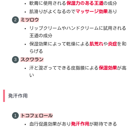
軟膏に使用される
保湿力のある王道
の成分
肌滑りがよくなるので
マッサージ効果
あり
ミツロウ
リップクリームやハンドクリームに試用される
王道の成分
保湿効果によって乾燥による
肌荒れ
や
炎症
を和
らげる
スクワラン
汗と混ざってできる皮脂膜による
保湿効果
が高
い
発汗作用
トコフェロール
血行促進効果があり
発汗作用
が期待できる