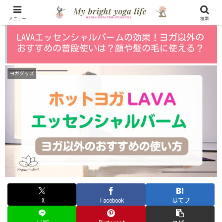
メニュー
検索
LAVAエッセンシャルバームの効果！ヨガ以外の
おすすめの普段使いは？顔や髪の毛に使える？
ヨガグッズ
X
Facebook
はてブ