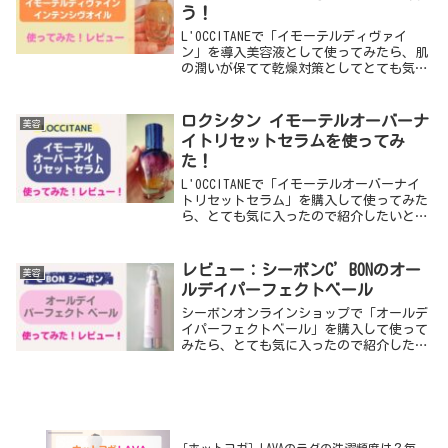
う！
L'OCCITANEで「イモーテルディヴァイ
ン」を導入美容液として使ってみたら、肌
の潤いが保てて乾燥対策としてとても気に
入ったので紹介したいと思います！使って
みたきっかけ使ってみようと思ったきっか
けは、このイモーテルディヴァインが、オ
ロクシタン イモーテルオーバーナ
美容
イルと...
イトリセットセラムを使ってみ
た！
L'OCCITANEで「イモーテルオーバーナイ
トリセットセラム」を購入して使ってみた
ら、とても気に入ったので紹介したいと思
います！使ってみたきっかけ使ってみよう
と思ったきっかけは、店頭のテスターで試
したときに、イモーテルの香りに癒された
レビュー：シーボンC’BONのオー
美容
肌に...
ルデイパーフェクトベール
シーボンオンラインショップで「オールデ
イパーフェクトベール」を購入して使って
みたら、とても気に入ったので紹介したい
と思います！使ってみたきっかけ肌が乾燥
してしまい、化粧のりが悪いな...という
悩みがあったので、日中もしっかり肌を保
湿できる方...