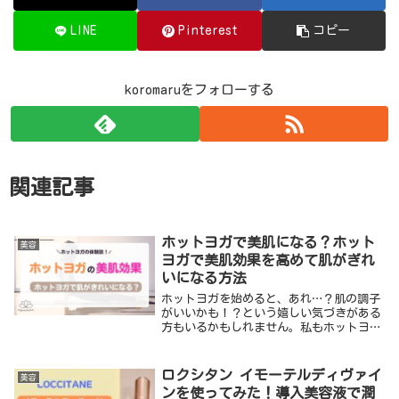
LINE
Pinterest
コピー
koromaruをフォローする
関連記事
ホットヨガで美肌になる？ホット
美容
ヨガで美肌効果を高めて肌がぎれ
いになる方法
ホットヨガを始めると、あれ…？肌の調子
がいいかも！？という嬉しい気づきがある
方もいるかもしれません。私もホットヨガ
を続けていて嬉しい効果の１つに、肌の調
子がとてもよくなったことがあります。今
回は、ホットヨガの美肌効果について、自
ロクシタン イモーテルディヴァイ
美容
分の体験談を...
ンを使ってみた！導入美容液で潤