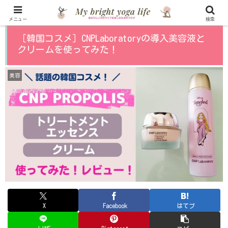
メニュー
検索
［韓国コスメ］CNPLaboratoryの導入美容液と
クリームを使ってみた！
美容
X
Facebook
はてブ